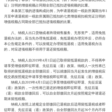
证）注明的增值税额占同期全部已抵扣进项税额的比重。
本条第三项的进项构成比例，为申请退税前一税款所属期当年1
月至申请退税前一税款所属期已抵扣的七类增值税扣税凭证注明的
增值税额占同期全部已抵扣进项税额的比重。
八、纳税人出口货物或者跨境销售服务、无形资产，适用免抵
退税办法的，应当先办理免抵退税，免抵退税办理完毕后，仍符合
本公告规定条件的，可以按规定办理留抵退税；适用免退税办法
的，对应进项税额不得用于退还留抵税额。
九、纳税人自2019年4月1日起已取得留抵退税款的，不得再申
请享受增值税即征即退、先征后返（退）政策。纳税人一次性将已
取得的留抵退税款全部缴回后，可以就缴回当月起发生的增值税应
税交易按照规定申请享受增值税即征即退、先征后返（退）政策。
纳税人自2019年4月1日起已享受增值税即征即退、先征后返
（退）政策的，一次性将已退还的增值税即征即退、先征后返
（退）税款全部缴回后，可以自全部缴回次月起按照规定申请退还
期末留抵税额。
纳税人按照上述规定全部缴回已退税款后适用留抵退税或者即
征即退、先征后返（退）政策的，自全部缴回次月起36个月内不得