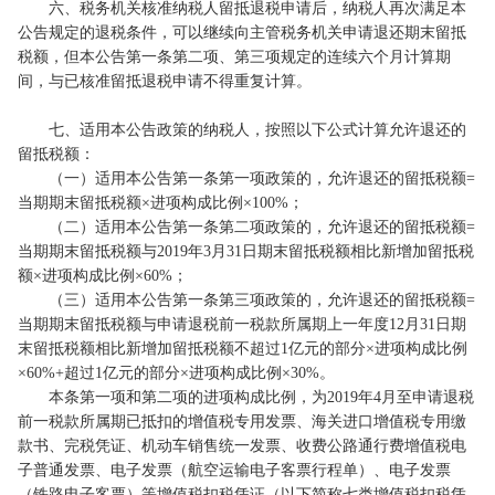
六、税务机关核准纳税人留抵退税申请后，纳税人再次满足本
公告规定的退税条件，可以继续向主管税务机关申请退还期末留抵
税额，但本公告第一条第二项、第三项规定的连续六个月计算期
间，与已核准留抵退税申请不得重复计算。
七、适用本公告政策的纳税人，按照以下公式计算允许退还的
留抵税额：
（一）适用本公告第一条第一项政策的，允许退还的留抵税额=
当期期末留抵税额×进项构成比例×100%；
（二）适用本公告第一条第二项政策的，允许退还的留抵税额=
当期期末留抵税额与2019年3月31日期末留抵税额相比新增加留抵税
额×进项构成比例×60%；
（三）适用本公告第一条第三项政策的，允许退还的留抵税额=
当期期末留抵税额与申请退税前一税款所属期上一年度12月31日期
末留抵税额相比新增加留抵税额不超过1亿元的部分×进项构成比例
×60%+超过1亿元的部分×进项构成比例×30%。
本条第一项和第二项的进项构成比例，为2019年4月至申请退税
前一税款所属期已抵扣的增值税专用发票、海关进口增值税专用缴
款书、完税凭证、机动车销售统一发票、收费公路通行费增值税电
子普通发票、电子发票（航空运输电子客票行程单）、电子发票
（铁路电子客票）等增值税扣税凭证（以下简称七类增值税扣税凭