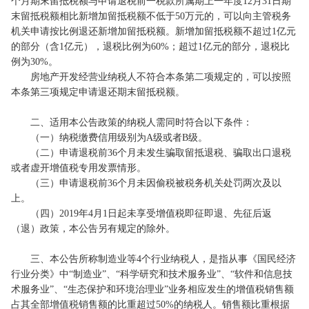
个月期末留抵税额与申请退税前一税款所属期上一年度12月31日期
末留抵税额相比新增加留抵税额不低于50万元的，可以向主管税务
机关申请按比例退还新增加留抵税额。新增加留抵税额不超过1亿元
的部分（含1亿元），退税比例为60%；超过1亿元的部分，退税比
例为30%。
房地产开发经营业纳税人不符合本条第二项规定的，可以按照
本条第三项规定申请退还期末留抵税额。
二、适用本公告政策的纳税人需同时符合以下条件：
（一）纳税缴费信用级别为A级或者B级。
（二）申请退税前36个月未发生骗取留抵退税、骗取出口退税
或者虚开增值税专用发票情形。
（三）申请退税前36个月未因偷税被税务机关处罚两次及以
上。
（四）2019年4月1日起未享受增值税即征即退、先征后返
（退）政策，本公告另有规定的除外。
三、本公告所称制造业等4个行业纳税人，是指从事《国民经济
行业分类》中“制造业”、“科学研究和技术服务业”、“软件和信息技
术服务业”、“生态保护和环境治理业”业务相应发生的增值税销售额
占其全部增值税销售额的比重超过50%的纳税人。销售额比重根据